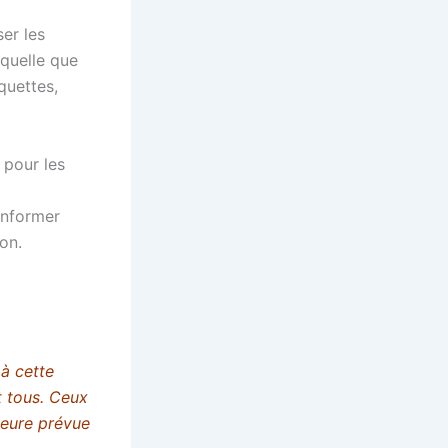
er les
 quelle que
quettes,
 pour les
informer
on.
à cette
t tous. Ceux
heure prévue