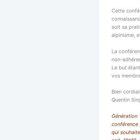
Cette confé
connaissanc
soit sa prat
alpinisme, et
La conféren
non-adhéren
Le but étan
vos membres
Bien cordia
Quentin Sin
Génération 
conférence 
qui souhait