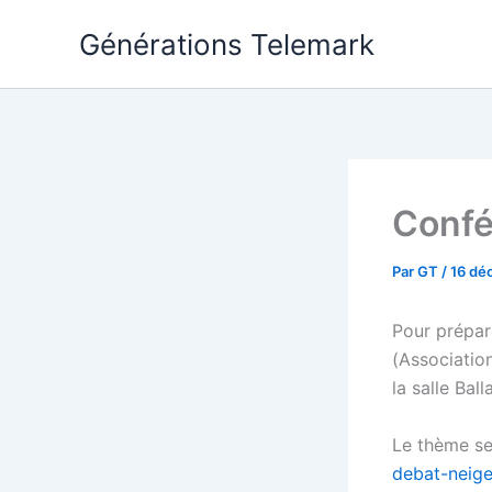
Aller
Générations Telemark
au
contenu
Confé
Par
GT
/
16 dé
Pour prépar
(Associatio
la salle Bal
Le thème se
debat-neige