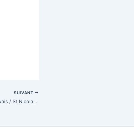
SUIVANT
Initiation – St Gervais / St Nicolas de Véroce