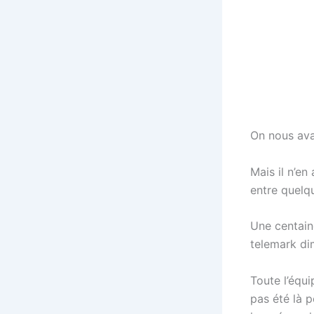
On nous avai
Mais il n’en
entre quelq
Une centain
telemark d
Toute l’équi
pas été là p