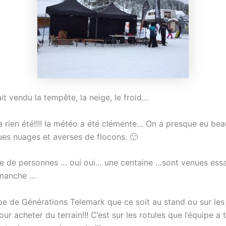
t vendu la tempête, la neige, le froid…
 a rien été!!!! la météo a été clémente… On a presque eu be
ues nuages et averses de flocons. 🙂
e de personnes … oui oui… une centaine …sont venues essa
imanche …
pe de Générations Telemark que ce soit au stand ou sur les 
our acheter du terrain!!! C’est sur les rotules que l’équipe a 