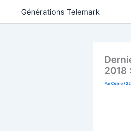
Aller
Générations Telemark
au
contenu
Derni
2018
Par
Céline
/
22