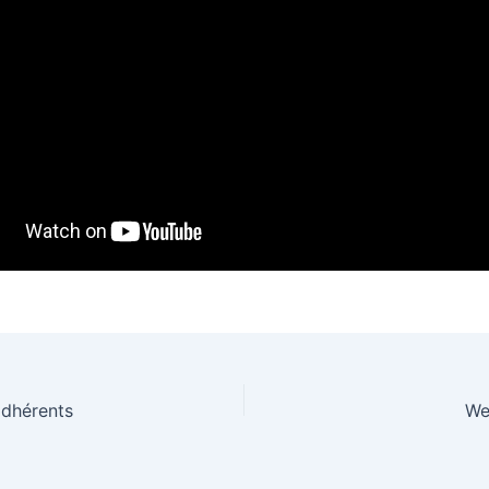
adhérents
We