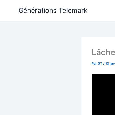
Aller
Générations Telemark
au
contenu
Lâcher
Par
GT
/
13 jan